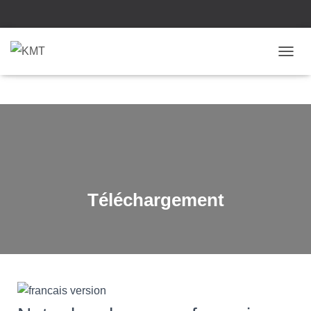
O
U
V
R
I
R
/
F
Téléchargement
E
R
M
E
R
L
A