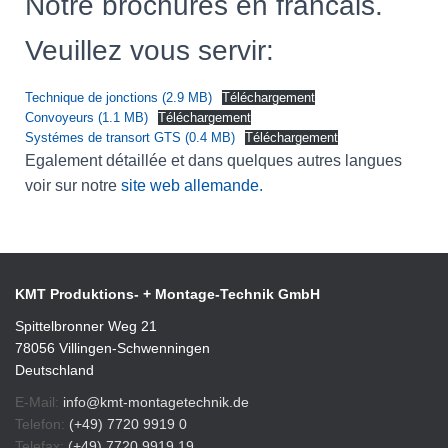
Notre brochures en francais.
N
Veuillez vous servir:
A
V
I
Technique de jonctions (2.9 MB)
Téléchargement
Convoyeurs (1.1 MB)
Téléchargement
G
Systémes de transort GTS (0.4 MB)
Téléchargement
A
Egalement détaillée et dans quelques autres langues
T
voir sur notre
site web allemande.
I
O
N
KMT Produktions- + Montage-Technik GmbH
Spittelbronner Weg 21
78056 Villingen-Schwenningen
Deutschland
E-Mail:
info@kmt-montagetechnik.de
Telefon:
(+49) 7720 9919 0
Telefax:
(+49) 7720 9919 19