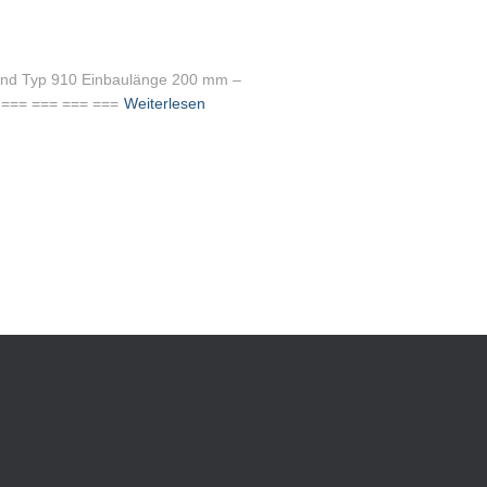
band Typ 910 Einbaulänge 200 mm –
= === === === ===
Weiterlesen