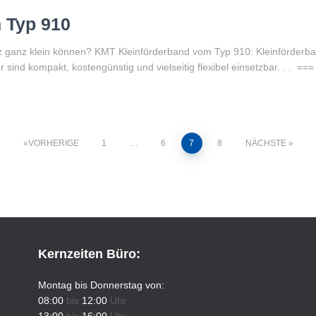
 Typ 910
z ganz klein können? KMT Kleinförderband vom Typ 910: Kleinförder
ind kompakt, kostengünstig und vielseitig flexibel einsetzbar. . . ==
VORHERIGE
1
…
6
7
8
NÄCHSTE
Kernzeiten Büro:
Montag bis Donnerstag von:
08:00
bis
12:00
Uhr