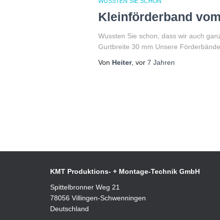
WUSSTEN SIE SCHON
Kleinförderband vom
Wussten Sie schon, dass wir auch gan
Gurtbreite 30 mm Unsere Förderbänder s
Von
Heiter
, vor
7 Jahren
KMT Produktions- + Montage-Technik GmbH
Spittelbronner Weg 21
78056 Villingen-Schwenningen
Deutschland