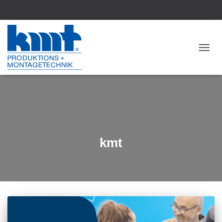
NAV
kmt