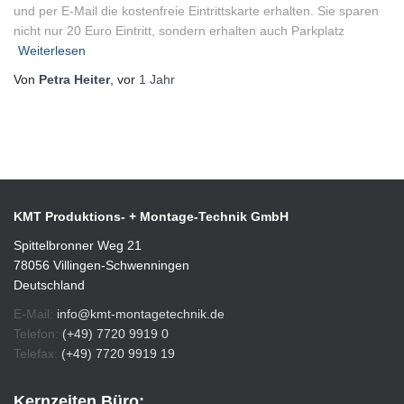
und per E-Mail die kostenfreie Eintrittskarte erhalten. Sie sparen
nicht nur 20 Euro Eintritt, sondern erhalten auch Parkplatz
Weiterlesen
Von
Petra Heiter
, vor
1 Jahr
KMT Produktions- + Montage-Technik GmbH
Spittelbronner Weg 21
78056 Villingen-Schwenningen
Deutschland
E-Mail:
info@kmt-montagetechnik.de
Telefon:
(+49) 7720 9919 0
Telefax:
(+49) 7720 9919 19
Kernzeiten Büro: